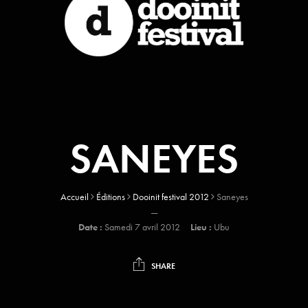
SANEYES
Accueil
Éditions
Dooinit festival 2012
Saneyes
—
Date :
Samedi 7 avril 2012
Lieu :
Ubu
SHARE