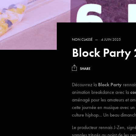
NON CLASSÉ
4 JUIN 2025
Block Party
SHARE
Découvrez la
Block Party
rennai
animation breakdance avec la
co
aménagé pour les amateurs et amat
cette journée en musique avec un se
culture hiphop… Un beau dimanch
Le producteur rennais J-Zen, signé
samples triturés au point de les