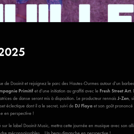
 2025
se de Dooinit et rejoignez le parc des Hautes-Ourmes autour d’un barbec
mpagnie Primitif
et d’une initiation au graffiti avec le
Fresh Street Art
.
rices de danse seront mis à disposition. Le producteur rennais
J-Zen
, 
t éclectique dont il a le secret, suivi de
DJ Flaya
et son goût prononcé 
e en perspective !
 sur le label Dooinit Music, mettra cette journée en musique avec son all
 rendre méconnaissables… Un beau dimanche en perspective !