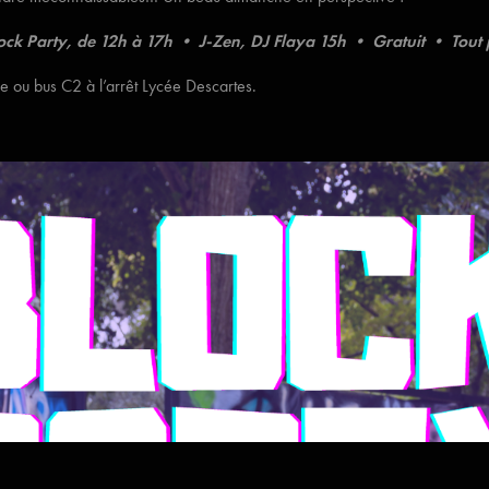
ck Party, de 12h à 17h • J-Zen, DJ Flaya 15h • Gratuit • Tout
rie ou bus C2 à l’arrêt Lycée Descartes.
alité